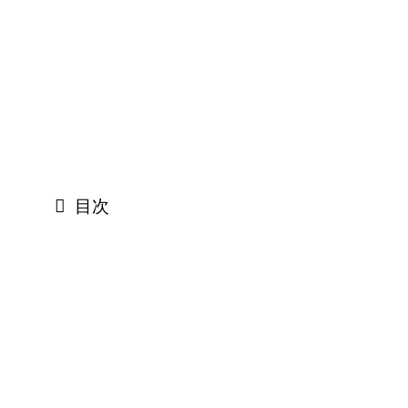
は、転職サイト・エージェントの選び方、選考
対策（職務経歴書・面接・逆質問）、転職の意
思決定（タイミング／条件整理）など、読者の
意思決定に直結する領域を中心に監修していま
す。
目次
事務職の志望動機で押さえるべき3
つの前提