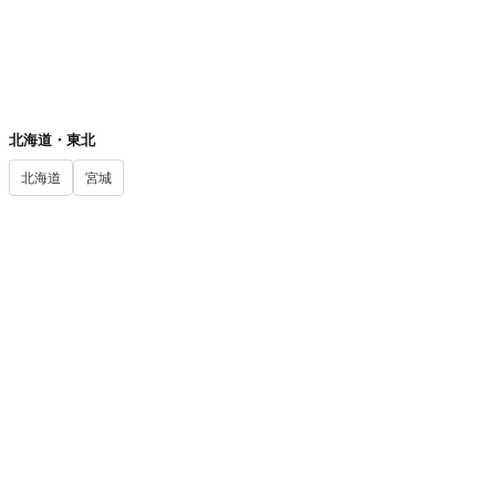
【対応時間：平日〇時〜〇時（任意）】
📍 都道府県から探す
北海道・東北
北海道
宮城
無料診断・ツール
履歴書無料作成
MBTI診断
社畜診断
ブラック企業診断
退職診断
適正年収診断
運営情報