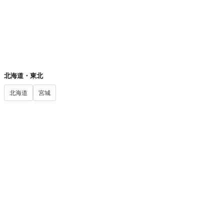
記事が見つかりませんでした。
📍 都道府県から探す
北海道・東北
北海道
宮城
無料診断・ツール
履歴書無料作成
MBTI診断
社畜診断
ブラック企業診断
退職診断
適正年収診断
運営情報