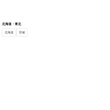
📍 都道府県から探す
北海道・東北
北海道
宮城
無料診断・ツール
履歴書無料作成
MBTI診断
社畜診断
ブラック企業診断
退職診断
適正年収診断
運営情報
キャリカミとは
キャリカミの強み